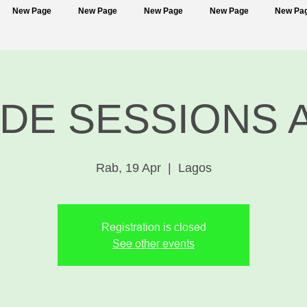
New Page
New Page
New Page
New Page
New Pa
DE SESSIONS 
Rab, 19 Apr
  |  
Lagos
Registration is closed
See other events