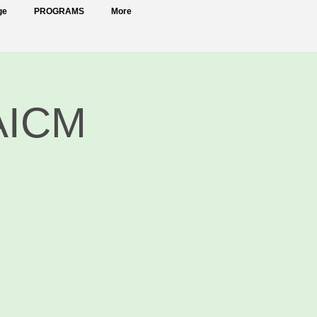
ge
PROGRAMS
More
AICM